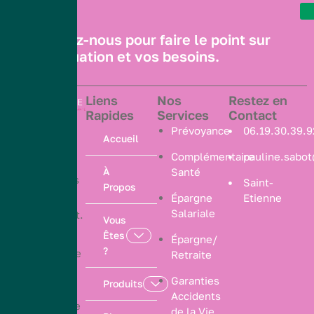
Contactez-nous pour faire le point sur
votre situation et vos besoins.
Liens
Nos
Restez en
Rapides
Services
Contact
Nous vous
Prévoyance
06.19.30.39.9
Accueil
aidons à
Complémentaire
pauline.sabo
choisir les
À
Santé
protections
Saint-
Propos
qui vous
Épargne
Etienne
Salariale
ressemblent.
Vous
Êtes
Épargne/
?
PS Courtage
Retraite
est un
Garanties
Produits
courtier
Accidents
d’assurance
de la Vie