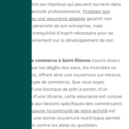
complète contre les imprévus qui peuvent survenir dans
le cadre de l’activité professionnelle.
Protéger son
commerce avec une assurance adaptée
garantit non
seulement la pérennité de son entreprise, mais
également la tranquillité d’esprit nécessaire pour se
concentrer pleinement sur le développement de son
activité.
La
multirisque commerce à Saint-Étienne
couvre divers
risques tels que les dégâts des eaux, les incendies ou
encore les vols, offrant ainsi une couverture sur-mesure
pour chaque type de commerce. Que vous soyez
propriétaire d’une boutique de prêt-à-porter, d’un
restaurant ou d’une librairie, cette assurance est conçue
pour répondre aux besoins spécifiques des commerçants
stéphanois.
Assurer la continuité de votre activité
est
primordial, et une bonne couverture multirisque permet
de se prémunir contre les aléas du quotidien.