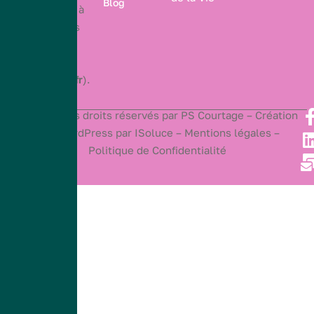
Blog
immatriculé à
l’Orias sous
le numéro
21006952
(
www.orias.fr
).
2025
© Tous droits réservés par PS Courtage –
Création
Site WordPress
par ISoluce –
Mentions légales –
Politique de Confidentialité