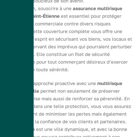
commerçant soucieux de son avenir.
En conclusion, souscrire à une
assurance multirisque
commerce Saint-Étienne
est essentiel pour protéger
votre activité commerciale contre divers risques
potentiels. Cette couverture complète vous offre une
tranquillité d’esprit en sécurisant vos biens, vos locaux et
en vous préservant des imprévus qui pourraient perturber
votre activité. Elle constitue un filet de sécurité
indispensable pour tout commerçant désireux d’exercer
son métier en toute sérénité.
Adopter une approche proactive avec une
multirisque
professionnelle
permet non seulement de préserver
votre entreprise mais aussi de renforcer sa pérennité. En
investissant dans une telle protection, vous vous assurez
non seulement de minimiser les pertes mais également
de maximiser la confiance de vos clients et partenaires.
Saint-Étienne
est une ville dynamique, et avec la bonne
assurance, vous pouvez contribuer activement à son