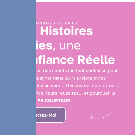
TÉMOIGNAGES CLIENTS
D
e
s
H
i
s
t
o
i
r
e
s
V
r
a
i
e
s
,
u
n
e
C
o
n
f
i
a
n
c
e
R
é
e
l
l
e
Chaque jour, des clients me font confiance pour
les accompagner dans leurs projets et les
protéger efficacement. Découvrez leurs retours
d’expérience, leurs réussites… et pourquoi ils
ont choisi
PS COURTAGE
.
Contactez-Moi