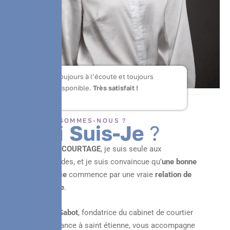
 toujours
Enfin un cabinet qui comprend
Des conseils c
ait !
vraiment vos besoins.
Je recommande
Merci PS Cou
chaudement !
QUI SOMMES-NOUS ?
Q
u
i
S
u
i
s
-
J
e
?
Chez
PS COURTAGE
, je suis seule aux
commandes, et je suis convaincue qu’
une bonne
assurance
commence par une vraie
relation de
confiance
.
Pauline Sabot
, fondatrice du cabinet de courtier
en assurance à saint étienne, vous accompagne