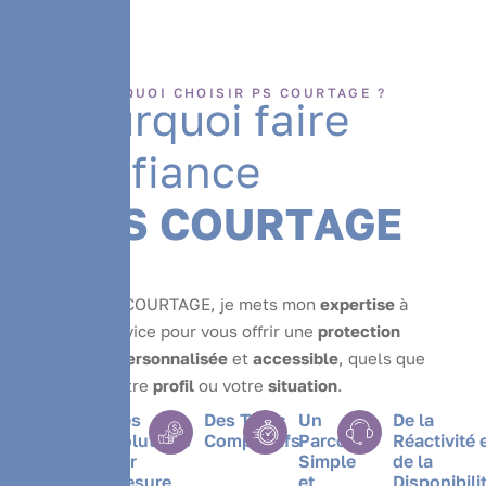
POURQUOI CHOISIR PS COURTAGE ?
P
o
u
r
q
u
o
i
f
a
i
r
e
c
o
n
f
i
a
n
c
e
à
P
S
C
O
U
R
T
A
G
E
?
Chez PS COURTAGE, je mets mon
expertise
à
votre service pour vous offrir une
protection
simple
,
personnalisée
et
accessible
, quels que
soient votre
profil
ou votre
situation
.
Des
Des Tarifs
Un
De la
Solutions
Compétitifs
Parcours
Réactivité 
sur
Simple
de la
Mesure
et
Disponibili