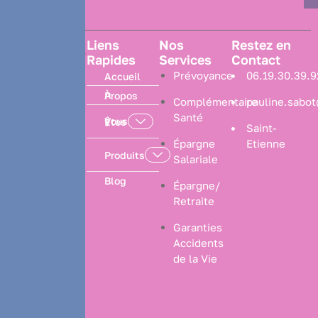
Liens
Nos
Restez en
Rapides
Services
Contact
Nous vous
Prévoyance
06.19.30.39.9
Accueil
aidons à
À Propos
Complémentaire
pauline.sabo
choisir les
Santé
Vous Êtes ?
protections
Saint-
qui vous
Épargne
Etienne
Produits
Salariale
ressemblent.
Blog
Épargne/
PS Courtage
Retraite
est un
Garanties
courtier
Accidents
d’assurance
de la Vie
immatriculé à
l’Orias sous
le numéro