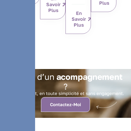
Plus
Savoir
Plus
En
Savoir
Plus
B
e
s
o
i
n
d
’
u
n
a
c
o
m
p
a
g
n
e
m
e
n
t
?
Faites le point, en toute simplicité et sans engagement.
Contactez-Moi