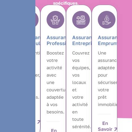
spécifiques
.
Assurance
Assurance
Assurance
Assurance
Particulier
Professionnel
Entreprise
Emprunteur
L’essentiel
Boostez
Couvrez
Une
pour
votre
vos
assurance
vous
activité
équipes,
adaptée
protéger,
avec
vos
pour
vous
une
locaux
sécuriser
et vos
couverture
et
votre
proches.
adaptée
votre
prêt
à vos
activité
immobilier.
besoins.
en
En
toute
Savoir
En
sérénité.
Plus
Savoir
En