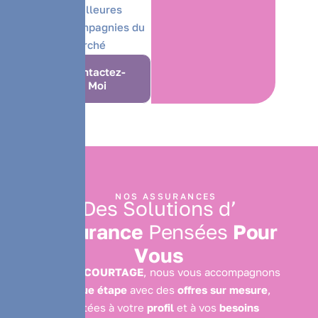
meilleures
compagnies du
marché
Contactez-
Moi
NOS ASSURANCES
D
e
s
S
o
l
u
t
i
o
n
s
d
’
A
s
s
u
r
a
n
c
e
P
e
n
s
é
e
s
P
o
u
r
V
o
u
s
Chez
PS COURTAGE
, nous vous accompagnons
à
chaque étape
avec des
offres sur mesure
,
adaptées à votre
profil
et à vos
besoins