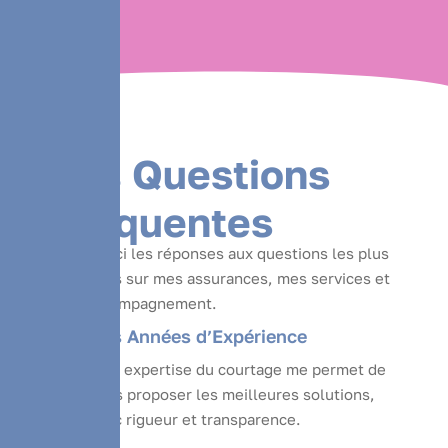
FAQS
V
o
s
Q
u
e
s
t
i
o
n
s
F
r
é
q
u
e
n
t
e
s
Trouvez ici les réponses aux questions les plus
courantes sur mes assurances, mes services et
mon accompagnement.
Des Années d’Expérience
Mon expertise du courtage me permet de
vous proposer les meilleures solutions,
avec rigueur et transparence.