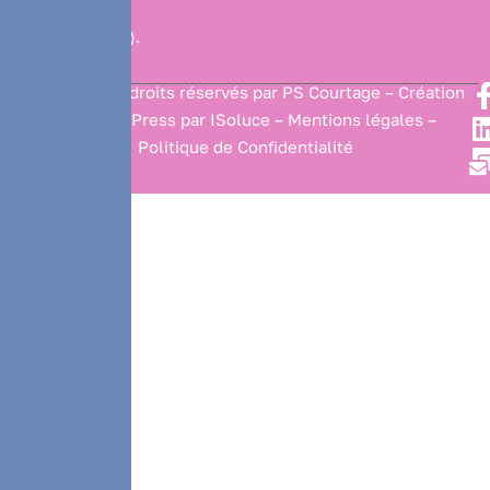
21006952
(
www.orias.fr
).
2025
© Tous droits réservés par PS Courtage –
Création
Site WordPress
par ISoluce –
Mentions légales –
Politique de Confidentialité