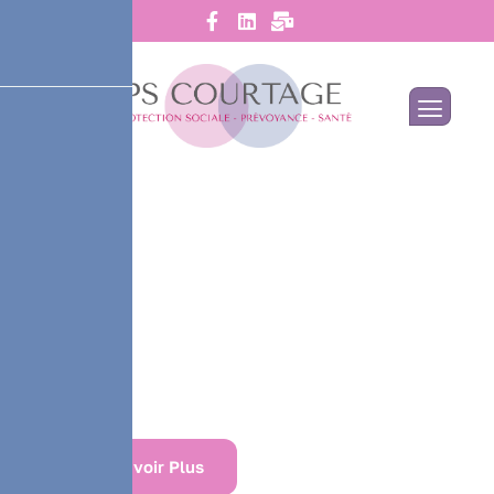
Panneau de gestion des cookies
D
e
s
s
o
l
u
t
i
o
n
s
d
'
a
s
s
u
r
a
n
c
e
s
u
r
m
e
s
u
r
e
s
p
o
u
r
c
h
a
q
u
e
é
t
a
p
e
d
e
v
o
t
r
e
v
i
e
En Savoir Plus
Contactez-Moi