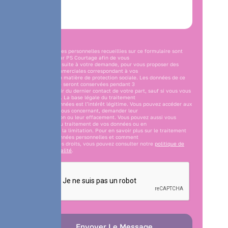
Les données personnelles recueillies sur ce formulaire sont
traitées par PS Courtage afin de vous
contacter, suite à votre demande, pour vous proposer des
offres commerciales correspondant à vos
besoins en matière de protection sociale. Les données de ce
formulaire seront conservées pendant 3
ans à partir du dernier contact de votre part, sauf si vous vous
y opposez. La base légale du traitement
de vos données est l’intérêt légitime. Vous pouvez accéder aux
données vous concernant, demander leur
rectification ou leur effacement. Vous pouvez aussi vous
opposer au traitement de vos données ou en
demander la limitation. Pour en savoir plus sur le traitement
de vos données personnelles et comment
exercer ces droits, vous pouvez consulter notre
politique de
confidentialité
.