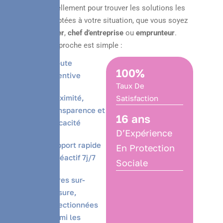
personnellement pour trouver les solutions les
plus adaptées à votre situation, que vous soyez
particulier
,
chef d’entreprise
ou
emprunteur
.
Notre approche est simple :
Écoute
100
%
attentive
Taux De
Proximité,
Satisfaction
transparence et
16
 ans
efficacité
D’Expérience
Support rapide
En Protection
et réactif 7j/7
Sociale
Offres sur-
mesure,
sélectionnées
parmi les