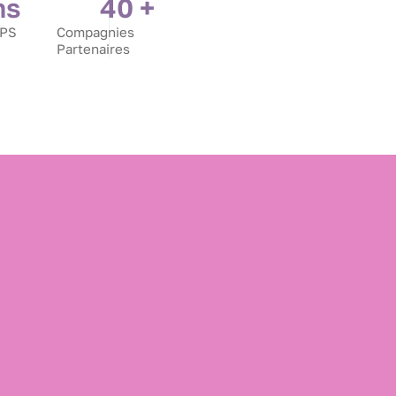
ns
40
 +
 PS
Compagnies
Partenaires