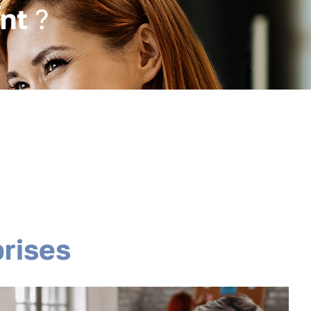
e
n
t
?
p
r
i
s
e
s