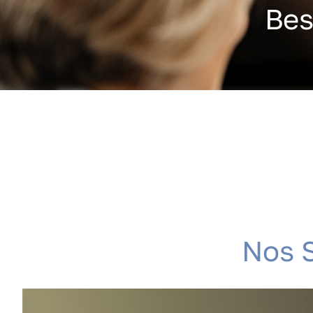
B
e
N
o
s