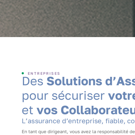
ENTREPRISES
D
e
s
S
o
l
u
t
i
o
n
s
d
’
A
s
p
o
u
r
s
é
c
u
r
i
s
e
r
v
o
t
r
e
t
v
o
s
C
o
l
l
a
b
o
r
a
t
e
L
’
a
s
s
u
r
a
n
c
e
d
’
e
n
t
r
e
p
r
i
s
e
,
f
i
a
b
l
e
,
c
o
En tant que dirigeant, vous avez la responsabilité d