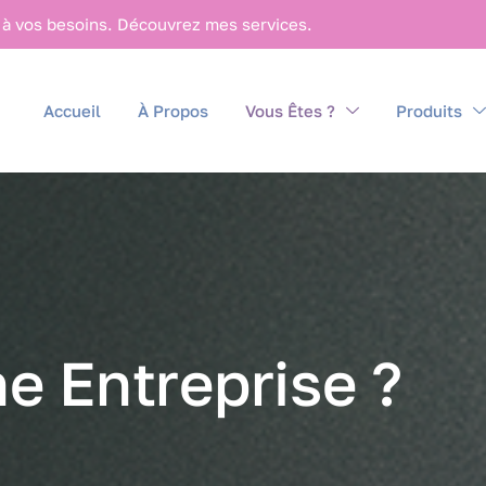
 à vos besoins. Découvrez mes services.
Accueil
À Propos
Vous Êtes ?
Produits
n
e
E
n
t
r
e
p
r
i
s
e
?