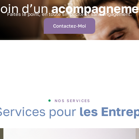
s
o
i
n
d
’
u
n
a
c
o
m
p
a
g
n
e
m
Faites le point, en toute simplicité et sans engagement.
Contactez-Moi
NOS SERVICES
S
e
r
v
i
c
e
s
p
o
u
r
l
e
s
E
n
t
r
e