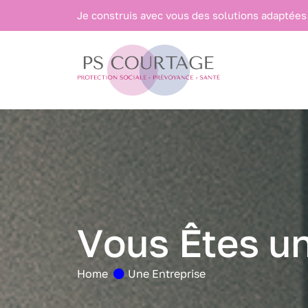
Panneau de gestion des cookies
Je construis avec vous des solutions adaptées
V
o
u
s
Ê
t
e
s
u
Home
Une Entreprise