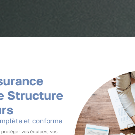
s
u
r
a
n
c
e
e
S
t
r
u
c
t
u
r
e
u
r
s
m
p
l
è
t
e
e
t
c
o
n
f
o
r
m
e
e protéger vos équipes, vos