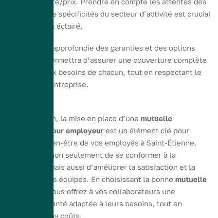
rapport qualité/prix. Prendre en compte les attentes des
salariés et les spécificités du secteur d’activité est crucial
pour un choix éclairé.
Une analyse approfondie des garanties et des options
proposées permettra d’assurer une couverture complète
et ajustée aux besoins de chacun, tout en respectant le
budget de l’entreprise.
« `
En conclusion, la mise en place d’une
mutuelle
obligatoire pour employeur
est un élément clé pour
garantir le bien-être de vos employés à Saint-Étienne.
Elle permet non seulement de se conformer à la
législation, mais aussi d’améliorer la satisfaction et la
fidélité de vos équipes. En choisissant la bonne
mutuelle
entreprise
, vous offrez à vos collaborateurs une
couverture santé adaptée à leurs besoins, tout en
optimisant vos coûts.