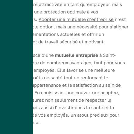
améliorer votre attractivité en tant qu’employeur, mais
aussi assurer une protection optimale à vos
collaborateurs.
Adopter une mutuelle d’entreprise
n’est
plus une simple option, mais une nécessité pour s’aligner
avec les réglementations actuelles et offrir un
environnement de travail sécurisé et motivant.
La mise en place d’une
mutuelle entreprise
à Saint-
Étienne apporte de nombreux avantages, tant pour vous
que pour vos employés. Elle favorise une meilleure
gestion des coûts de santé tout en renforçant le
sentiment d’appartenance et la satisfaction au sein de
votre équipe. En choisissant une couverture adaptée,
vous vous assurez non seulement de respecter la
législation, mais aussi d’investir dans la santé et la
productivité de vos employés, un atout précieux pour
votre entreprise.
« `html