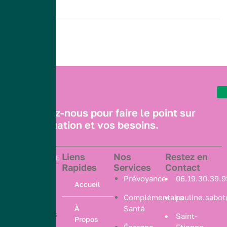
Contactez-nous pour faire le point sur
votre situation et vos besoins.
Liens
Nos
Restez en
Rapides
Services
Contact
Nous vous
Prévoyance
06.19.30.39.9
Accueil
aidons à
Complémentaire
pauline.sabo
choisir les
À
Santé
protections
Saint-
Propos
qui vous
Épargne
Etienne