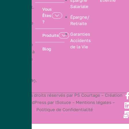
Salariale
ressemblent.
Vous
Êtes
Épargne/
?
PS Courtage
Retraite
est un
Garanties
Produits
courtier
Accidents
d’assurance
de la Vie
Blog
immatriculé à
l’Orias sous
le numéro
21006952
(
www.orias.fr
).
2025
© Tous droits réservés par PS Courtage –
Création
Site WordPress
par ISoluce –
Mentions légales –
Politique de Confidentialité